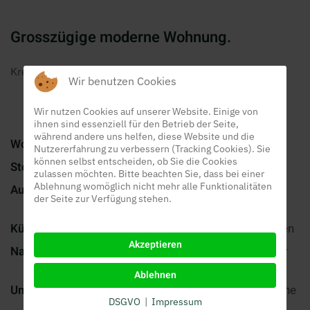
Grosszügige moderne Wohnung.
Kreuzäcker, 5637 Beinwil (Freiamt)
Wir benutzen Cookies
Wir nutzen Cookies auf unserer Website. Einige von
ihnen sind essenziell für den Betrieb der Seite,
während andere uns helfen, diese Website und die
Wohnung:
2.5 Zimmer 54 m2
Nutzererfahrung zu verbessern (Tracking Cookies). Sie
können selbst entscheiden, ob Sie die Cookies
Stockwerk:
2. OG mit Lift
zulassen möchten. Bitte beachten Sie, dass bei einer
Ablehnung womöglich nicht mehr alle Funktionalitäten
Ausbau:
heller, moderner Ausbau mit
der Seite zur Verfügung stehen.
Platten- und Teppichböden
Küche:
moderne Küche mit V-Zug Geräten
Akzeptieren
Nasszelle:
helles grosszügiges Badezimmer
mit Dusche/WC
Ablehnen
Umgebung:
eigener Sitzplatz, kinderfreundliche
DSGVO
|
Impressum
Umgebung, Parkplätze