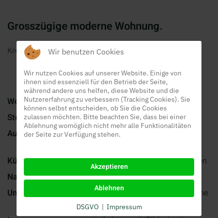
Grosszügige moderne Wohnung.
Kreuzäcker, 5637 Beinwil (Freiamt)
Wir benutzen Cookies
Wir nutzen Cookies auf unserer Website. Einige von
ihnen sind essenziell für den Betrieb der Seite,
während andere uns helfen, diese Website und die
Nutzererfahrung zu verbessern (Tracking Cookies). Sie
Wohnung:
3.5 Zimmer 80 m2
können selbst entscheiden, ob Sie die Cookies
Stockwerk:
2. OG mit Lift
zulassen möchten. Bitte beachten Sie, dass bei einer
Ablehnung womöglich nicht mehr alle Funktionalitäten
Ausbau:
heller, moderner Ausbau mit
der Seite zur Verfügung stehen.
Platten- und Teppichböden
Küche:
moderne Küche mit V-Zug Geräten
Akzeptieren
Nasszelle:
helles grosszügiges Bad
Ablehnen
Umgebung:
eigener Sitzplatz, kinderfreundliche
Umgebung, Parkplätze
DSGVO
|
Impressum