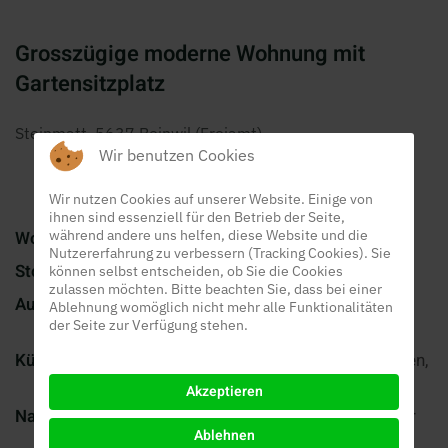
Grosszügige moderne Wohnung mit
Gartensitzplatz
Steinmatt, 5637 Beinwil (Freiamt)
Wir benutzen Cookies
Wir nutzen Cookies auf unserer Website. Einige von
ihnen sind essenziell für den Betrieb der Seite,
Wohnung:
während andere uns helfen, diese Website und die
2 Zimmer 48m2
Nutzererfahrung zu verbessern (Tracking Cookies). Sie
Stockwerk:
EG mit Lift in Tiefgarage
können selbst entscheiden, ob Sie die Cookies
zulassen möchten. Bitte beachten Sie, dass bei einer
Ausbau:
heller, moderner Ausbau mit
Ablehnung womöglich nicht mehr alle Funktionalitäten
Platten- und Laminatböden
der Seite zur Verfügung stehen.
Küche:
moderne Küche mit V-Zug Geräten,
Geschirrspüler
Akzeptieren
Nasszelle:
helles grosszügiges Badezimmer
Ablehnen
mit Dusche/WC