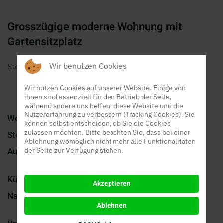
Grosszügige moderne Wohnung mit
Gartensitzplatz
Wir benutzen Cookies
Steinmatt, 5637 Beinwil (Freiamt)
Wir nutzen Cookies auf unserer Website. Einige von
ihnen sind essenziell für den Betrieb der Seite,
während andere uns helfen, diese Website und die
Nutzererfahrung zu verbessern (Tracking Cookies). Sie
Wohnung:
4.5 Zimmer 108m2
können selbst entscheiden, ob Sie die Cookies
zulassen möchten. Bitte beachten Sie, dass bei einer
Stockwerk:
EG mit Lift in Tiefgarage
Ablehnung womöglich nicht mehr alle Funktionalitäten
Ausbau:
heller moderner Ausbau mit
der Seite zur Verfügung stehen.
Platten- und Laminatböden
Küche:
V-Zug Geräte, Geschirrspüler
Akzeptieren
Nasszelle:
helle grosszügige Nasszellen mit
Ablehnen
Bad/WC und Dusche/WC