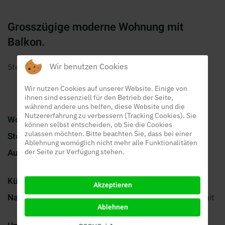
Grosszügige moderne Wohnung mit
Balkon.
Wir benutzen Cookies
Steinmatt, 5637 Beinwil (Freiamt)
Wir nutzen Cookies auf unserer Website. Einige von
ihnen sind essenziell für den Betrieb der Seite,
während andere uns helfen, diese Website und die
Nutzererfahrung zu verbessern (Tracking Cookies). Sie
Wohnung:
4.5 Zimmer 109m2
können selbst entscheiden, ob Sie die Cookies
zulassen möchten. Bitte beachten Sie, dass bei einer
Stockwerk:
2.OG mit Lift in Garage
Ablehnung womöglich nicht mehr alle Funktionalitäten
Ausbau:
heller moderner Ausbau mit
der Seite zur Verfügung stehen.
Platten- und Laminatböden
Küche:
V-Zug Geräte, Geschirrspüler
Akzeptieren
Nasszelle:
helle grosszügige Badezimmer mit
Ablehnen
Dusche/WC und Bad/WC